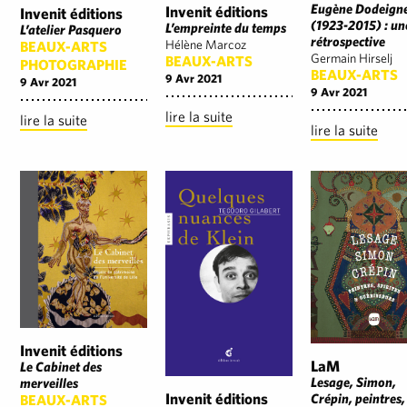
Eugène Dodeign
Invenit éditions
Invenit éditions
(1923-2015) : un
L’empreinte du temps
L’atelier Pasquero
rétrospective
Hélène Marcoz
BEAUX-ARTS
Germain Hirselj
BEAUX-ARTS
PHOTOGRAPHIE
BEAUX-ARTS
9 Avr 2021
9 Avr 2021
9 Avr 2021
lire la suite
lire la suite
lire la suite
Invenit éditions
LaM
Le Cabinet des
Lesage, Simon,
merveilles
Invenit éditions
Crépin, peintres,
BEAUX-ARTS