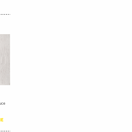
ruce
IE