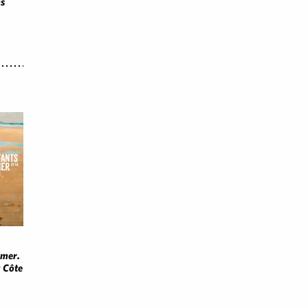
ns
 mer.
a Côte