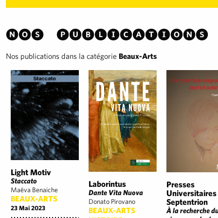
Nos publications
Nos publications dans la catégorie
Beaux-Arts
Light Motiv
Staccato
Laborintus
Presses
Maëva Benaiche
Universitaires
Dante Vita Nuova
BEAUX-ARTS
Septentrion
Donato Pirovano
23 Mai 2023
BEAUX-ARTS
À la recherche d