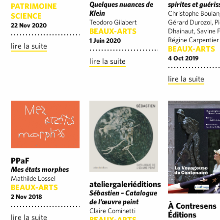
spirites et guéri
Quelques nuances de
PATRIMOINE
Klein
Christophe Boulan
SCIENCE
Gérard Durozoi, Pi
Teodoro Gilabert
22 Nov 2020
BEAUX-ARTS
Dhainaut, Savine F
Régine Carpentier
1 Juin 2020
lire la suite
BEAUX-ARTS
4 Oct 2019
lire la suite
lire la suite
PPaF
Mes états morphes
Mathilde Lossel
ateliergaleriéditions
BEAUX-ARTS
Sébastien – Catalogue
2 Nov 2018
de l’œuvre peint
À Contresens
Claire Cominetti
Éditions
lire la suite
BEAUX-ARTS