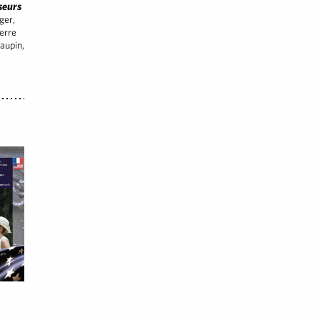
sseurs
ger,
erre
aupin,