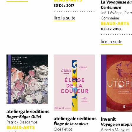
La Voyageuse du
30 Déc 2017
Centenaire
Joël Lévêque, Pier
lire la suite
Commeine
BEAUX-ARTS
10 Fév 2018
lire la suite
ateliergalerieditions
Roger-Edgar Gillet
ateliergaleriéditions
Invenit
Patrick Descamps
Éloge de la couleur
Voyage en utopi
BEAUX-ARTS
Cloé Petiot
Alberto Manguel