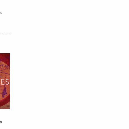
re
es