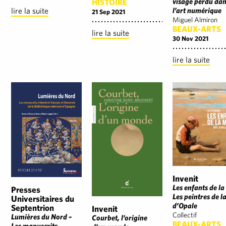
visage perdu da
HISTOIRE
lire la suite
l’art numérique
21 Sep 2021
Miguel Almiron
BEAUX-ARTS
lire la suite
30 Nov 2021
lire la suite
Invenit
Les enfants de la
Presses
Les peintres de l
Universitaires du
d’Opale
Septentrion
Invenit
Collectif
Lumières du Nord –
Courbet, l’origine
BEAUX-ARTS
Les manuscrits