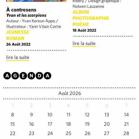
Ribery / Design graphique :
Nolwen Lauzanne
À contresens
ALBUM
Yvan et les scorpions
PHOTOGRAPHIE
Auteur : Yvan Kereun Appa /
POÉSIE
Illustrateur : Yann Vilain Cortie
18 Août 2022
JEUNESSE
ROMAN
lire la suite
26 Août 2022
lire la suite
Agenda
Août 2026
1
2
3
4
5
6
7
8
9
10
11
12
13
14
15
16
17
18
19
20
21
22
23
24
25
26
27
28