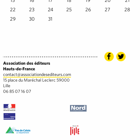
15
16
17
18
19
20
21
22
23
24
25
26
27
28
29
30
31
Association des éditeurs
Hauts-de-France
contact@associationdesediteurs.com
15 place du Maréchal Leclerc 59000
Lille
06 85 07 16 07