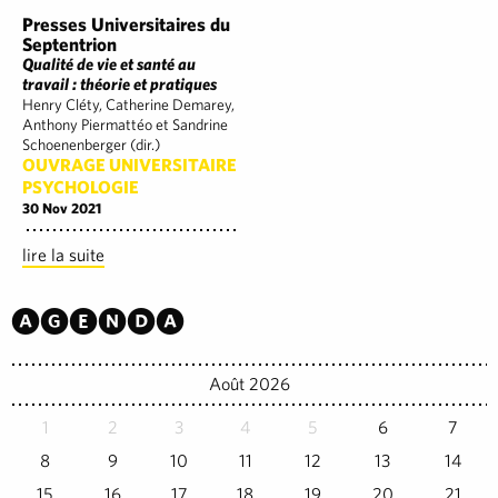
Presses Universitaires du
Septentrion
Qualité de vie et santé au
travail : théorie et pratiques
Henry Cléty, Catherine Demarey,
Anthony Piermattéo et Sandrine
Schoenenberger (dir.)
OUVRAGE UNIVERSITAIRE
PSYCHOLOGIE
30 Nov 2021
lire la suite
Agenda
Août 2026
1
2
3
4
5
6
7
8
9
10
11
12
13
14
15
16
17
18
19
20
21