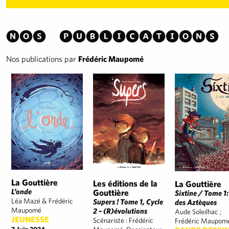
Nos publications
Nos publications par
Frédéric Maupomé
La Gouttière
Les éditions de la
La Gouttière
L’onde
Gouttière
Sixtine / Tome 1:
Léa Mazé & Frédéric
Supers ! Tome 1, Cycle
des Aztèques
Maupomé
2 – (R)évolutions
Aude Soleilhac ;
JEUNESSE
Scénariste : Frédéric
Frédéric Maupom