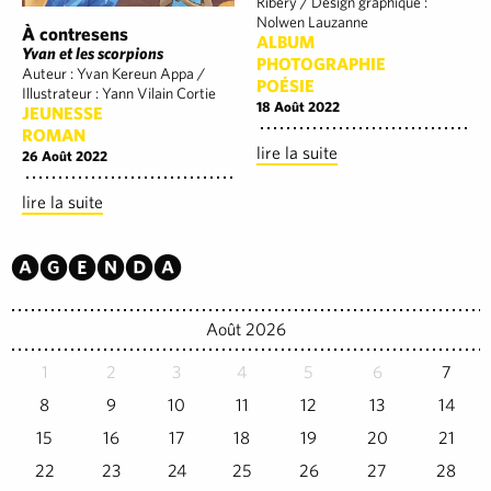
Ribery / Design graphique :
Nolwen Lauzanne
À contresens
ALBUM
Yvan et les scorpions
PHOTOGRAPHIE
Auteur : Yvan Kereun Appa /
POÉSIE
Illustrateur : Yann Vilain Cortie
18 Août 2022
JEUNESSE
ROMAN
lire la suite
26 Août 2022
lire la suite
Agenda
Août 2026
1
2
3
4
5
6
7
8
9
10
11
12
13
14
15
16
17
18
19
20
21
22
23
24
25
26
27
28