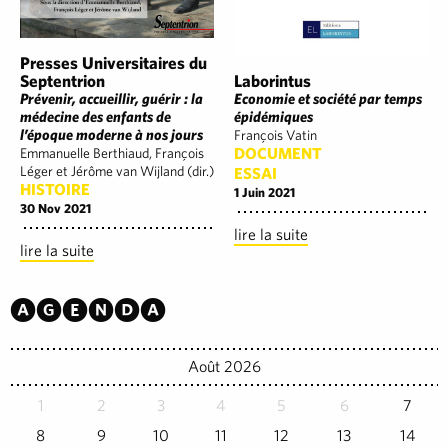
Presses Universitaires du
Septentrion
Laborintus
Prévenir, accueillir, guérir : la
Economie et société par temps
médecine des enfants de
épidémiques
l’époque moderne à nos jours
François Vatin
DOCUMENT
Emmanuelle Berthiaud, François
Léger et Jérôme van Wijland (dir.)
ESSAI
HISTOIRE
1 Juin 2021
30 Nov 2021
lire la suite
lire la suite
Agenda
Août 2026
1
2
3
4
5
6
7
8
9
10
11
12
13
14