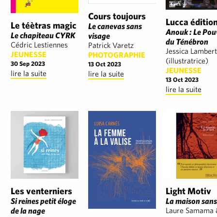
Cours toujours
Lucca éditio
Le téètras magic
Le canevas sans
Anouk : Le Pou
Le chapiteau CYRK
visage
du Ténébron
Cédric Lestiennes
Patrick Varetz
Jessica Lambert
JEUNESSE
PHOTOGRAPHIE
(illustratrice)
30 Sep 2023
13 Oct 2023
JEUNESSE
lire la suite
lire la suite
13 Oct 2023
lire la suite
Les venterniers
Light Motiv
Si reines petit éloge
La maison sans 
de la nage
Laure Samama 