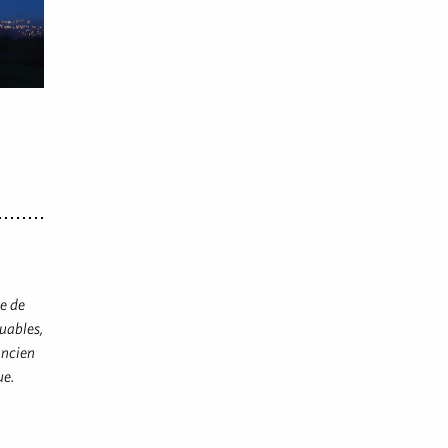
e de
quables,
ancien
ue.