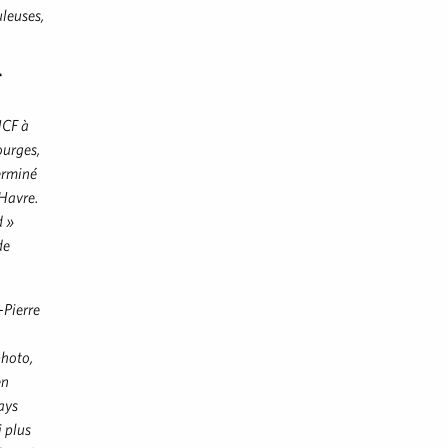
leuses,
T
NCF à
ourges,
erminé
 Havre.
d »
de
-Pierre
photo,
en
ays
i plus