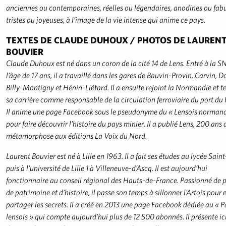
anciennes ou contemporaines, réelles ou légendaires, anodines ou fabu
tristes ou joyeuses, à l’image de la vie intense qui anime ce pays.
TEXTES DE CLAUDE DUHOUX / PHOTOS DE LAUREN
BOUVIER
Claude Duhoux est né dans un coron de la cité 14 de Lens. Entré à la S
l’âge de 17 ans, il a travaillé dans les gares de Bauvin-Provin, Carvin, D
Billy-Montigny et Hénin-Liétard. Il a ensuite rejoint la Normandie et t
sa carrière comme responsable de la circulation ferroviaire du port du
Il anime une page Facebook sous le pseudonyme du « Lensois norman
pour faire découvrir l’histoire du pays minier. Il a publié Lens, 200 ans 
métamorphose aux éditions La Voix du Nord.
Laurent Bouvier est né à Lille en 1963. Il a fait ses études au lycée Saint
puis à l’université de Lille 1 à Villeneuve-d’Ascq. Il est aujourd’hui
fonctionnaire au conseil régional des Hauts-de-France. Passionné de 
de patrimoine et d’histoire, il passe son temps à sillonner l’Artois pour 
partager les secrets. Il a créé en 2013 une page Facebook dédiée au « P
lensois » qui compte aujourd’hui plus de 12 500 abonnés. Il présente ic