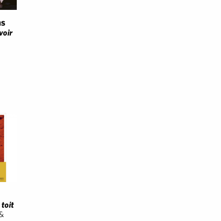
ns
voir
toit
&