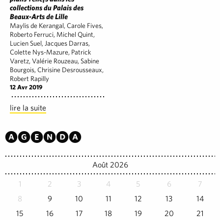
collections du Palais des
Beaux-Arts de Lille
Maylis de Kerangal, Carole Fives,
Roberto Ferruci, Michel Quint,
Lucien Suel, Jacques Darras,
Colette Nys-Mazure, Patrick
Varetz, Valérie Rouzeau, Sabine
Bourgois, Chrisine Desrousseaux,
Robert Rapilly
12 Avr 2019
lire la suite
Agenda
Août 2026
1
2
3
4
5
6
7
8
9
10
11
12
13
14
15
16
17
18
19
20
21